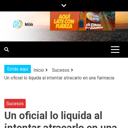
Saltar
al
contenido
NOTIZULIA
NOTICIAS DEL ZULIA, VENEZUELA Y
DE INTERÉS GENERAL.
Estás aquí
Inicio
Sucesos
Un oficial lo liquida al intentar atracarlo en una farmacia
Sucesos
Un oficial lo liquida al
intentar atracarlo en una