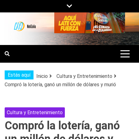
Saltar
al
contenido
NOTIZULIA
NOTICIAS DEL ZULIA, VENEZUELA Y
DE INTERÉS GENERAL.
Estás aquí
Inicio
Cultura y Entretenimiento
Compró la lotería, ganó un millón de dólares y murió
Cultura y Entretenimiento
Compró la lotería, ganó
un millón de dólares y