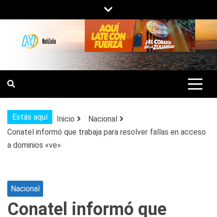
Saltar
al
contenido
NOTIZULIA
NOTICIAS DEL ZULIA, VENEZUELA Y
DE INTERÉS GENERAL.
Estás aquí
Inicio
Nacional
Conatel informó que trabaja para resolver fallas en acceso
a dominios «ve»
Nacional
Conatel informó que