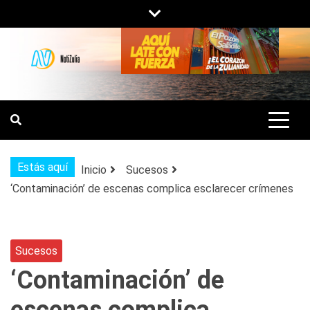
Saltar
al
contenido
NOTIZULIA
NOTICIAS DEL ZULIA, VENEZUELA Y
DE INTERÉS GENERAL.
Estás aquí
Inicio
Sucesos
‘Contaminación’ de escenas complica esclarecer crímenes
Sucesos
‘Contaminación’ de
escenas complica