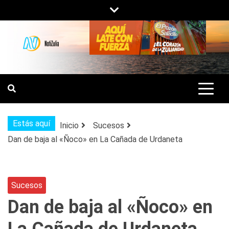
Saltar
al
contenido
NOTIZULIA
NOTICIAS DEL ZULIA, VENEZUELA Y
DE INTERÉS GENERAL.
Estás aquí
Inicio
Sucesos
Dan de baja al «Ñoco» en La Cañada de Urdaneta
Sucesos
Dan de baja al «Ñoco» en
La Cañada de Urdaneta