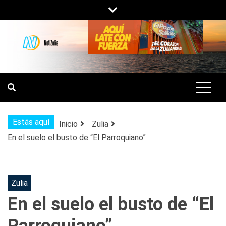
Saltar
al
contenido
NOTIZULIA
NOTICIAS DEL ZULIA, VENEZUELA Y
DE INTERÉS GENERAL.
Estás aquí
Inicio
Zulia
En el suelo el busto de “El Parroquiano”
Zulia
En el suelo el busto de “El
Parroquiano”