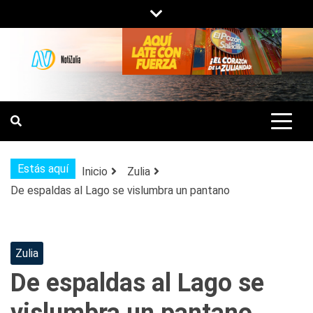
Saltar
al
contenido
NOTIZULIA
NOTICIAS DEL ZULIA, VENEZUELA Y
DE INTERÉS GENERAL.
Estás aquí
Inicio
Zulia
De espaldas al Lago se vislumbra un pantano
Zulia
De espaldas al Lago se
vislumbra un pantano