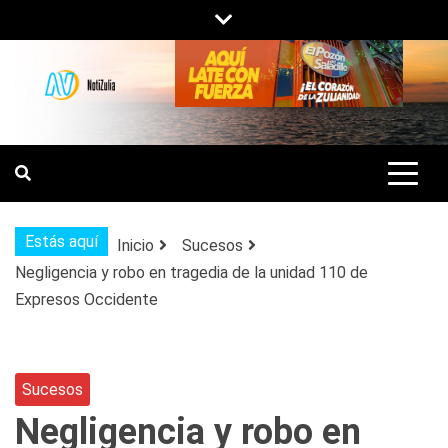
Saltar
al
contenido
NOTIZULIA
NOTICIAS DEL ZULIA, VENEZUELA Y
DE INTERÉS GENERAL.
Estás aquí
Inicio
Sucesos
Negligencia y robo en tragedia de la unidad 110 de
Expresos Occidente
Sucesos
Negligencia y robo en