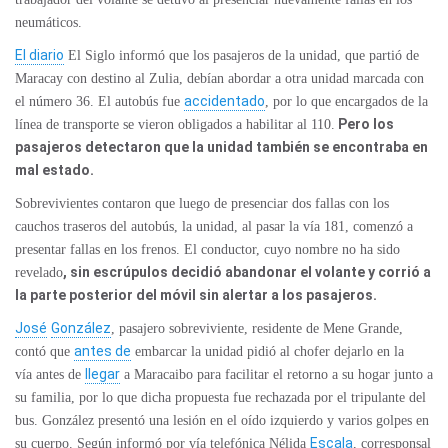
neumáticos.
El diario
El Siglo informó que los pasajeros de la unidad, que partió de
Maracay con destino al Zulia, debían abordar a otra unidad marcada con
accidentado
el número 36. El autobús fue
, por lo que encargados de la
Pero los
línea de transporte se vieron obligados a habilitar al 110.
pasajeros detectaron que la unidad también se encontraba en
mal estado.
Sobrevivientes contaron que luego de presenciar dos fallas con los
cauchos traseros del autobús, la unidad, al pasar la vía 181, comenzó a
presentar fallas en los frenos. El conductor, cuyo nombre no ha sido
, sin escrúpulos decidió abandonar el volante y corrió a
revelado
la parte posterior del móvil sin alertar a los pasajeros.
José
González
, pasajero sobreviviente, residente de Mene Grande,
antes de
contó que
embarcar la unidad pidió al chofer dejarlo en la
llegar
vía antes de
a Maracaibo para facilitar el retorno a su hogar junto a
su familia, por lo que dicha propuesta fue rechazada por el tripulante del
bus. González presentó una lesión en el oído izquierdo y varios golpes en
Escala
su cuerpo. Según informó por vía telefónica Nélida
, corresponsal