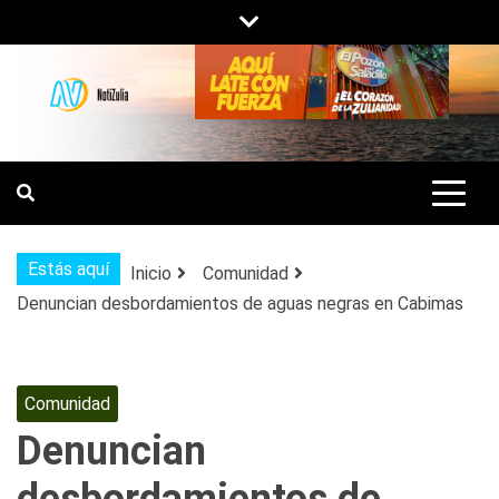
Saltar
al
contenido
NOTIZULIA
NOTICIAS DEL ZULIA, VENEZUELA Y
DE INTERÉS GENERAL.
Estás aquí
Inicio
Comunidad
Denuncian desbordamientos de aguas negras en Cabimas
Comunidad
Denuncian
desbordamientos de