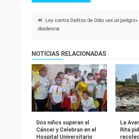
Navegación
Ley contra Delitos de Odio «es un peligro» 
disidencia
de
entradas
NOTICIAS RELACIONADAS
Dos niños superan el
La Aven
Cáncer y Celebran en el
Rita pi
Hospital Universitario
recole