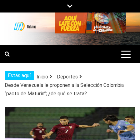
Saltar
al
contenido
NOTIZULIA
NOTICIAS DEL ZULIA, VENEZUELA Y
DE INTERÉS GENERAL.
Estás aquí
Inicio
Deportes
Desde Venezuela le proponen a la Selección Colombia
“pacto de Maturín”; ¿de qué se trata?