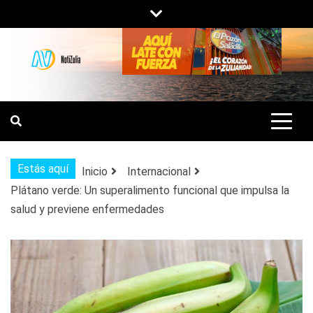
Saltar
al
contenido
NOTIZULIA
NOTICIAS DEL ZULIA, VENEZUELA Y
DE INTERÉS GENERAL.
Estás aquí
Inicio
Internacional
Plátano verde: Un superalimento funcional que impulsa la
salud y previene enfermedades