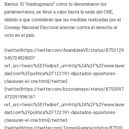
Barrios. El “madrugonazo” como lo denominaron los
parlamentarios, se llevó a cabo hasta la sede del CNE,
debido a que consideran que las medidas realizadas por el
Consejo Nacional Electoral atentan contra el derecho al
voto en el país.
{twitter}https://twitter.com/AsambleaVE/status/8753129
54572492800?
ref_src=twsrc%5Etfw&ref_url=http%3A%2F%2Fwww.laver
dad.com%2Fpolitica%2F122191-diputados-opositores-
clausuran-el-cne.html{/twitter}
{twitter}https://twitter.com/bozotamayo/status/8753097
47209199616?
ref_src=twsrc%5Etfw&ref_url=http%3A%2F%2Fwww.laver
dad.com%2Fpolitica%2F122191-diputados-opositores-
clausuran-el-cne.html{/twitter}
{twitter}https://twitter.com/TomasGuanipa/status/87530