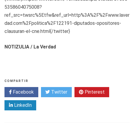
5358604075008?
ref_src=twsrc%5Etfw&ref_url=http%3A%2F%2Fwww.laver
dad.com%2Fpolitica%2F122191-diputados-opositores-
clausuran-el-cne.html{/twitter}
NOTIZULIA / La Verdad
COMPARTIR
Facebook
Twitter
Pinterest
LinkedIn