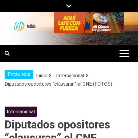
Saltar
al
contenido
NOTIZULIA
NOTICIAS DEL ZULIA, VENEZUELA Y
DE INTERÉS GENERAL.
Estás aquí
Inicio
Internacional
Diputados opositores “clausuran” el CNE (FOTOS)
Internacional
Diputados opositores
“clausuran” el CNE