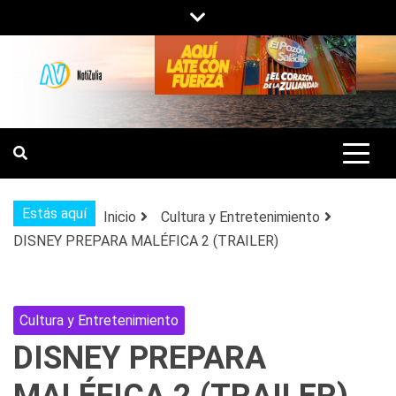
Saltar
al
contenido
NOTIZULIA
NOTICIAS DEL ZULIA, VENEZUELA Y
DE INTERÉS GENERAL.
Estás aquí
Inicio
Cultura y Entretenimiento
DISNEY PREPARA MALÉFICA 2 (TRAILER)
Cultura y Entretenimiento
DISNEY PREPARA
MALÉFICA 2 (TRAILER)