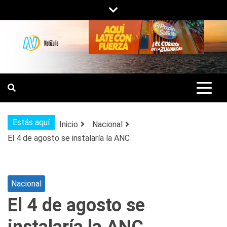
Saltar
al
contenido
NOTIZULIA
NOTICIAS DEL ZULIA, VENEZUELA Y
DE INTERÉS GENERAL.
Estás aquí
Inicio
Nacional
El 4 de agosto se instalaría la ANC
Nacional
El 4 de agosto se
instalaría la ANC