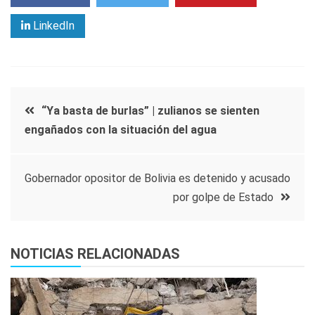
LinkedIn
Navegación
“Ya basta de burlas”
|
zulianos se sienten
engañados con la situación del agua
de
entradas
Gobernador opositor de Bolivia es detenido y acusado
por golpe de Estado
NOTICIAS RELACIONADAS