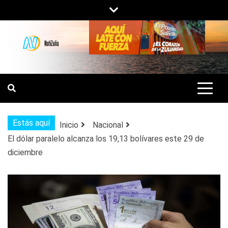
Saltar
al
contenido
NOTIZULIA
NOTICIAS DEL ZULIA, VENEZUELA Y
DE INTERÉS GENERAL.
Estás aquí
Inicio
Nacional
El dólar paralelo alcanza los 19,13 bolívares este 29 de
diciembre