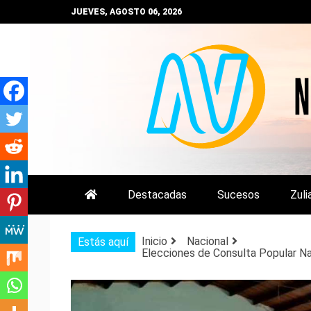
Saltar
JUEVES, AGOSTO 06, 2026
al
contenido
NOTIZULIA
NOTICIAS DEL ZULIA, VENEZUE
Destacadas
Sucesos
Zuli
Inicio
Nacional
Estás aquí
Elecciones de Consulta Popular Na