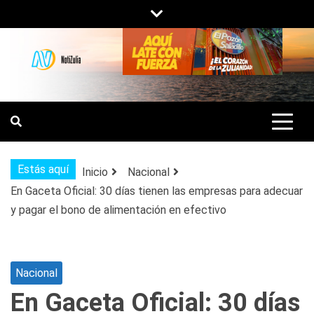
Saltar
al
contenido
NOTIZULIA
NOTICIAS DEL ZULIA, VENEZUELA Y
DE INTERÉS GENERAL.
Estás aquí
Inicio
Nacional
En Gaceta Oficial: 30 días tienen las empresas para adecuar
y pagar el bono de alimentación en efectivo
Nacional
En Gaceta Oficial: 30 días