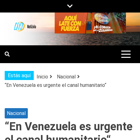
Saltar
al
contenido
NOTIZULIA
NOTICIAS DEL ZULIA, VENEZUELA Y
DE INTERÉS GENERAL.
Estás aquí
Inicio
Nacional
“En Venezuela es urgente el canal humanitario“
Nacional
“En Venezuela es urgente
el canal humanitario“