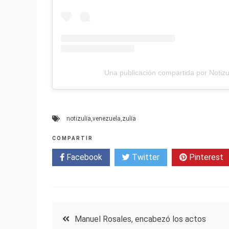
Una publicación compartida por Notizul
notizulia
,
venezuela
,
zulia
COMPARTIR
Facebook
Twitter
Pinterest
Navegación
Manuel Rosales, encabezó los actos