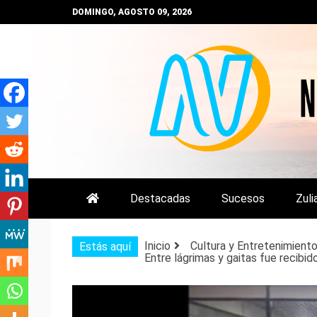
Saltar
DOMINGO, AGOSTO 09, 2026
al
contenido
NOTIZULIA
NOTICIAS DEL ZULIA, VENEZUE
Destacadas
Sucesos
Zuli
Inicio
Cultura y Entretenimient
Estás aquí
Entre lágrimas y gaitas fue recibi