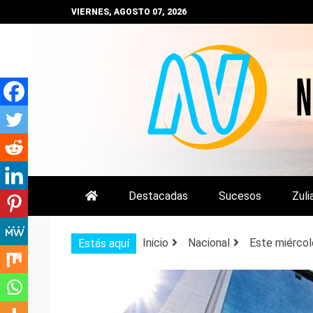
Saltar
VIERNES, AGOSTO 07, 2026
al
contenido
NOTIZULIA
NOTICIAS DEL ZULIA, VENEZUE
Destacadas
Sucesos
Zuli
Inicio
Nacional
Este miércol
Estás aquí