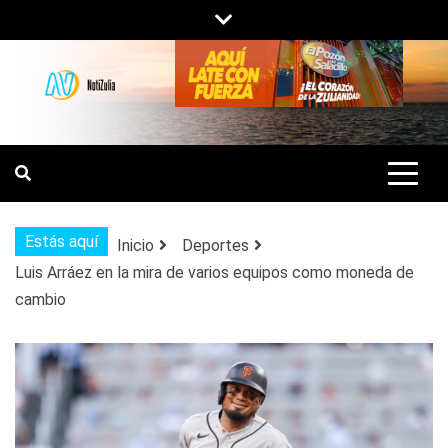
Saltar
al
contenido
NOTIZULIA
NOTICIAS DEL ZULIA, VENEZUELA Y
DE INTERÉS GENERAL.
Estás aquí
Inicio
Deportes
Luis Arráez en la mira de varios equipos como moneda de
cambio