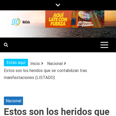
Saltar
al
contenido
NOTIZULIA
NOTICIAS DEL ZULIA, VENEZUELA Y
DE INTERÉS GENERAL.
Estás aquí
Inicio
Nacional
Estos son los heridos que se contabilizan tras
manifestaciones (LISTADO)
Nacional
Estos son los heridos que