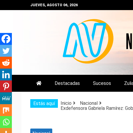
Saltar
JUEVES, AGOSTO 06, 2026
al
contenido
NOTIZULIA
NOTICIAS DEL ZULIA, VENEZUE
Destacadas
Sucesos
Zuli
Inicio
Nacional
Estás aquí
Exdefensora Gabriela Ramírez: Gobi