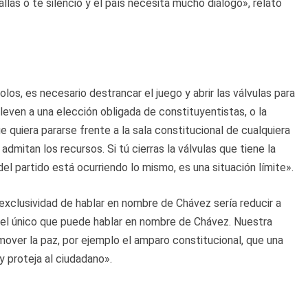
allas o te silencio y el país necesita mucho diálogo», relató
s, es necesario destrancar el juego y abrir las válvulas para
lleven a una elección obligada de constituyentistas, o la
ue quiera pararse frente a la sala constitucional de cualquiera
mitan los recursos. Si tú cierras la válvulas que tiene la
del partido está ocurriendo lo mismo, es una situación límite».
 exclusividad de hablar en nombre de Chávez sería reducir a
 el único que puede hablar en nombre de Chávez. Nuestra
ver la paz, por ejemplo el amparo constitucional, que una
ey proteja al ciudadano».