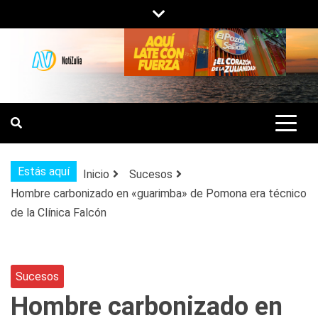
Saltar
al
contenido
NOTIZULIA
NOTICIAS DEL ZULIA, VENEZUELA Y
DE INTERÉS GENERAL.
Estás aquí
Inicio
Sucesos
Hombre carbonizado en «guarimba» de Pomona era técnico
de la Clínica Falcón
Sucesos
Hombre carbonizado en