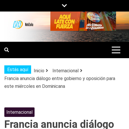
Saltar
al
contenido
NOTIZULIA
NOTICIAS DEL ZULIA, VENEZUELA Y
DE INTERÉS GENERAL.
Estás aquí
Inicio
Internacional
Francia anuncia diálogo entre gobierno y oposición para
este miércoles en Dominicana
Internacional
Francia anuncia diálogo