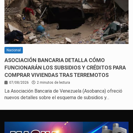
Nacional
ASOCIACIÓN BANCARIA DETALLA CÓMO
FUNCIONARÁN LOS SUBSIDIOS Y CRÉDITOS PARA
COMPRAR VIVIENDAS TRAS TERREMOTOS
07/08/2026
2 minutos de lectura
La Asociación Bancaria de Venezuela (Asobanca) ofreció
nuevos detalles sobre el esquema de subsidios y…