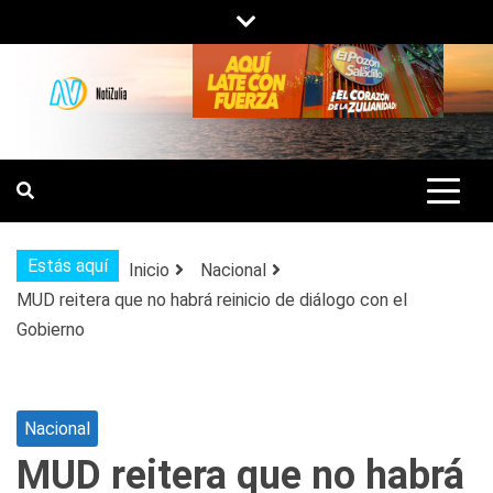
Saltar
al
contenido
NOTIZULIA
NOTICIAS DEL ZULIA, VENEZUELA Y
DE INTERÉS GENERAL.
Estás aquí
Inicio
Nacional
MUD reitera que no habrá reinicio de diálogo con el
Gobierno
Nacional
MUD reitera que no habrá