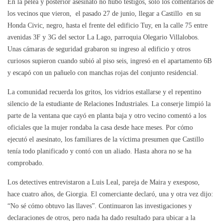
En la pelea y posterior asesinato no hubo testigos, solo los comentarios de
los vecinos que vieron, el pasado 27 de junio, llegar a Castillo en su
Honda Civic, negro, hasta el frente del edificio Tuy, en la calle 75 entre
avenidas 3F y 3G del sector La Lago, parroquia Olegario Villalobos.
Unas cámaras de seguridad grabaron su ingreso al edificio y otros
curiosos supieron cuando subió al piso seis, ingresó en el apartamento 6B
y escapó con un pañuelo con manchas rojas del conjunto residencial.
La comunidad recuerda los gritos, los vidrios estallarse y el repentino
silencio de la estudiante de Relaciones Industriales. La conserje limpió la
parte de la ventana que cayó en planta baja y otro vecino comentó a los
oficiales que la mujer rondaba la casa desde hace meses. Por cómo
ejecutó el asesinato, los familiares de la víctima presumen que Castillo
tenía todo planificado y contó con un aliado. Hasta ahora no se ha
comprobado.
Los detectives entrevistaron a Luis Leal, pareja de Maira y exesposo,
hace cuatro años, de Giorgia. El comerciante declaró, una y otra vez dijo:
“No sé cómo obtuvo las llaves”. Continuaron las investigaciones y
declaraciones de otros, pero nada ha dado resultado para ubicar a la