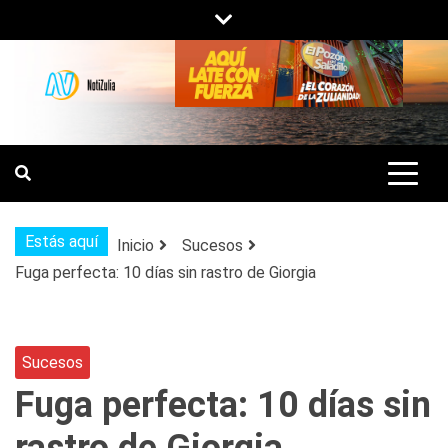
Saltar
al
contenido
NOTIZULIA
NOTICIAS DEL ZULIA, VENEZUELA Y
DE INTERÉS GENERAL.
Estás aquí
Inicio
Sucesos
Fuga perfecta: 10 días sin rastro de Giorgia
Sucesos
Fuga perfecta: 10 días sin
rastro de Giorgia