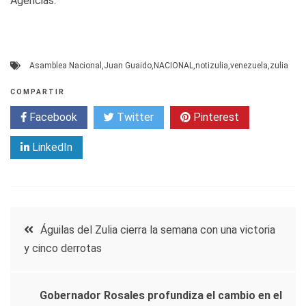
Agencias.
Asamblea Nacional
,
Juan Guaido
,
NACIONAL
,
notizulia
,
venezuela
,
zulia
COMPARTIR
Facebook
Twitter
Pinterest
LinkedIn
Navegación
Águilas del Zulia cierra la semana con una victoria
y cinco derrotas
de
entradas
Gobernador Rosales profundiza el cambio en el