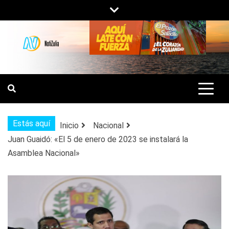
Saltar
al
contenido
NOTIZULIA
NOTICIAS DEL ZULIA, VENEZUELA Y
DE INTERÉS GENERAL.
Estás aquí
Inicio
Nacional
Juan Guaidó: «El 5 de enero de 2023 se instalará la
Asamblea Nacional»