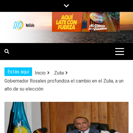
Saltar
al
contenido
NOTIZULIA
NOTICIAS DEL ZULIA, VENEZUELA Y
DE INTERÉS GENERAL.
Estás aquí
Inicio
Zulia
Gobernador Rosales profundiza el cambio en el Zulia, a un
año de su elección