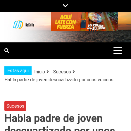
Saltar
al
contenido
NOTIZULIA
NOTICIAS DEL ZULIA, VENEZUELA Y
DE INTERÉS GENERAL.
Estás aquí
Inicio
Sucesos
Habla padre de joven descuartizado por unos vecinos
Sucesos
Habla padre de joven
descuartizado por unos