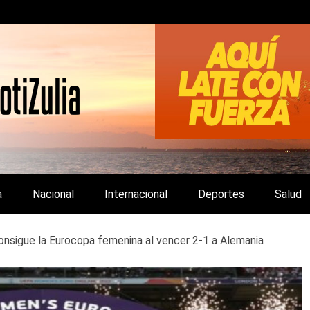
LA Y DE INTERÉS GENERAL.
a
Nacional
Internacional
Deportes
Salud
consigue la Eurocopa femenina al vencer 2-1 a Alemania