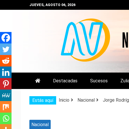
Saltar
JUEVES, AGOSTO 06, 2026
al
contenido
NOTIZULIA
NOTICIAS DEL ZULIA, VENEZUE
Destacadas
Sucesos
Zuli
Inicio
Nacional
Jorge Rodríg
Estás aquí
Nacional