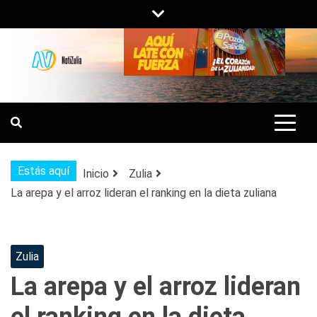
Saltar
al
contenido
NOTIZULIA
NOTICIAS DEL ZULIA, VENEZUELA Y
DE INTERÉS GENERAL.
Estás aquí
Inicio
Zulia
La arepa y el arroz lideran el ranking en la dieta zuliana
Zulia
La arepa y el arroz lideran
el ranking en la dieta