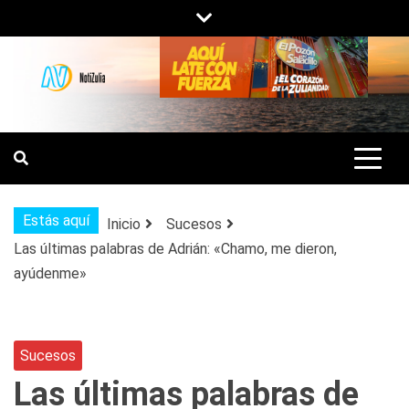
Saltar
al
contenido
NOTIZULIA
NOTICIAS DEL ZULIA, VENEZUELA Y
DE INTERÉS GENERAL.
Estás aquí
Inicio
Sucesos
Las últimas palabras de Adrián: «Chamo, me dieron,
ayúdenme»
Sucesos
Las últimas palabras de