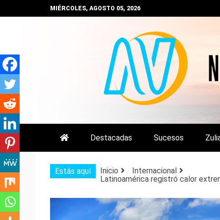
Saltar
MIÉRCOLES, AGOSTO 05, 2026
al
contenido
NOTIZULIA
NOTICIAS DEL ZULIA, VENEZUE
Destacadas
Sucesos
Zuli
Inicio
Internacional
Estás aquí
Latinoamérica registró calor extr