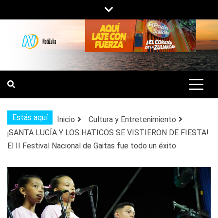
Saltar
al
contenido
NOTIZULIA
NOTICIAS DEL ZULIA, VENEZUELA Y
DE INTERÉS GENERAL.
Estás aquí
Inicio
Cultura y Entretenimiento
¡SANTA LUCÍA Y LOS HATICOS SE VISTIERON DE FIESTA!
El II Festival Nacional de Gaitas fue todo un éxito