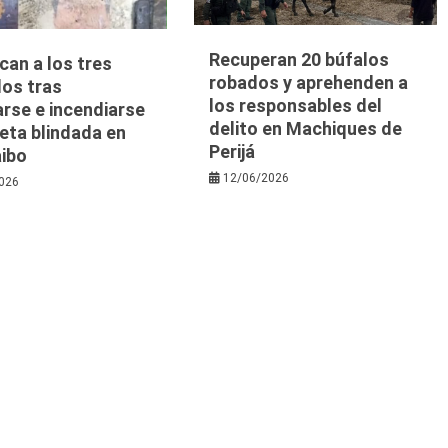
Recuperan 20 búfalos
ican a los tres
robados y aprehenden a
dos tras
los responsables del
arse e incendiarse
delito en Machiques de
eta blindada en
Perijá
ibo
12/06/2026
026