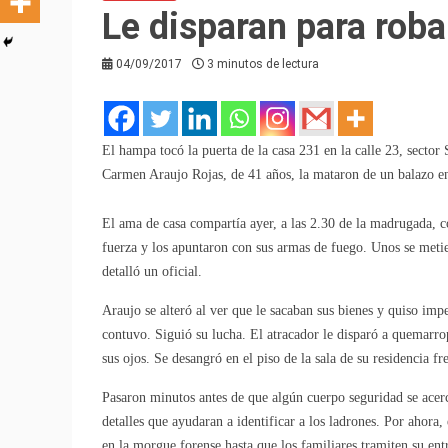
Le disparan para rob
04/09/2017
3 minutos de lectura
El hampa tocó la puerta de la casa 231 en la calle 23, sector
Carmen Araujo Rojas, de 41 años, la mataron de un balazo en 
El ama de casa compartía ayer, a las 2.30 de la madrugada, co
fuerza y los apuntaron con sus armas de fuego. Unos se metier
detalló un oficial.
Araujo se alteró al ver que le sacaban sus bienes y quiso imp
contuvo. Siguió su lucha. El atracador le disparó a quemarropa
sus ojos. Se desangró en el piso de la sala de su residencia fr
Pasaron minutos antes de que algún cuerpo seguridad se acerca
detalles que ayudaran a identificar a los ladrones. Por ahora
en la morgue forense hasta que los familiares tramiten su ent