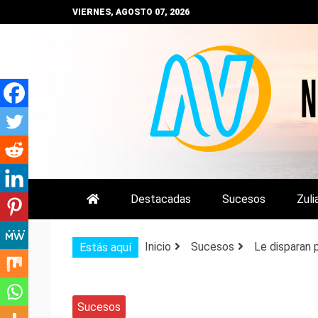
Saltar
VIERNES, AGOSTO 07, 2026
al
contenido
NOTIZULIA
NOTICIAS DEL ZULIA, VENEZUE
Destacadas
Sucesos
Zuli
Inicio
Sucesos
Le disparan 
Estás aquí
Sucesos