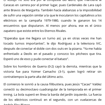
Caracas en carrera por el primer lugar, pues Cardenales de Lara cayó
ante Bravos de Margarita. También hacía alabanzas a la imposibilidad
de sufrir una vejación similar a la que le inocularon los capitalinos a los
eléctricos en la campaña 1979-1980, cuando le ganaron los 14
encuentros que disputaron. Al menos por ahora, ese es el único
zapatero que existe entre los Eternos Rivales.
“Esperaba que me llegara un turno así, ya en otras veces me han
tocado turnos importantes”, le dijo Rodríguez a la televisora IVC,
después de conectar el doble con dos outs en la pizarra. “Ya me había
enfrentado a Deolis en el pasado y conozco los pitcheos que tira.
Esperé uno de esos y pude conectar el batazo”.
Sobre los hombros de Guerra (0-2) cayó la derrota, mientras que la
victoria fue para Yoimer Camacho (3-1), quien logró retirar sin
contratiempos la parte alta del último acto.
El comienzo le sonrió a la causa filibustera, pues Jesús “Cacao” Valdez
conectó su decimoctavo cuadrangular de la temporada en el primer
inning. La bola superó en línea la barda del jardín izquierdo. La fuerza
de los eléctricos continuó en el segundo, con un vuelacercas de
Andrés Eloy Blanco.