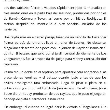
Los dos tablazos fueron olvidados rápidamente por la manada con
tres anotaciones en la parte baja del segundo, producidas por dobles
de Ramón Cabrera y Tovar, así como por un hit de Rodríguez. El
racimo despidió del montículo a Alex Sanabia, iniciador de los
navieros.
Una rayita más en el tercer pasaje, luego de un sencillo de Alexander
Palma, parecía darle tranquilidad al honor de Leones. No obstante,
Magallanes descontó de a poco con un jonrón de Rayder Ascanio en el
quinto. El batazo, que salió por el jardín central del diamante de Los
Chaguaramos, fue la despedida del juego para Manny Correa, abridor
capitalino.
Palma dio un doble en el séptimo para aportarle otra anotación a las
pretensiones leoninas, y el batazo ocurrió justo antes de que los
azules desplegaran una emboscada, luego de pisar el plato en el
octavo inning con un wild pitch de José Ascanio. En el noveno, Jesús
Sucre dio un tubey productor de dos rayitas, que le puso el juego en
bandeja de plata al cerrador Hassan Pena.
Sin embargo, el cubano no logró darle la victoria al Magallanes. Fue