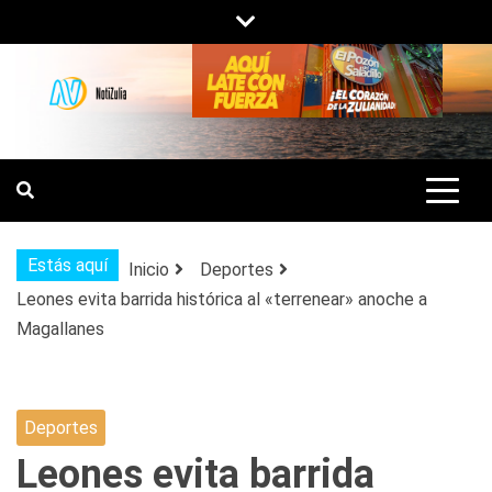
Saltar
al
contenido
NOTIZULIA
NOTICIAS DEL ZULIA, VENEZUELA Y
DE INTERÉS GENERAL.
Estás aquí
Inicio
Deportes
Leones evita barrida histórica al «terrenear» anoche a
Magallanes
Deportes
Leones evita barrida