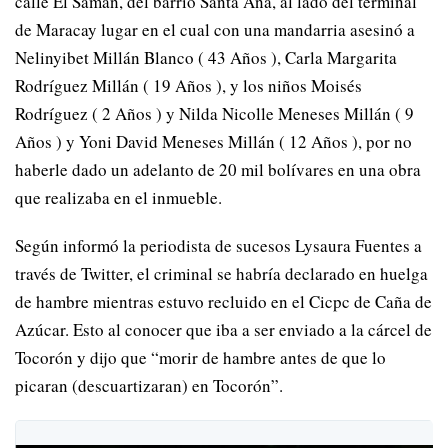
calle El Samán, del barrio Santa Ana, al lado del terminal
de Maracay lugar en el cual con una mandarria asesinó a
Nelinyibet Millán Blanco ( 43 Años ), Carla Margarita
Rodríguez Millán ( 19 Años ), y los niños Moisés
Rodríguez ( 2 Años ) y Nilda Nicolle Meneses Millán ( 9
Años ) y Yoni David Meneses Millán ( 12 Años ), por no
haberle dado un adelanto de 20 mil bolívares en una obra
que realizaba en el inmueble.
Según informó la periodista de sucesos Lysaura Fuentes a
través de Twitter, el criminal se habría declarado en huelga
de hambre mientras estuvo recluido en el Cicpc de Caña de
Azúcar. Esto al conocer que iba a ser enviado a la cárcel de
Tocorón y dijo que “morir de hambre antes de que lo
picaran (descuartizaran) en Tocorón”.
V
I