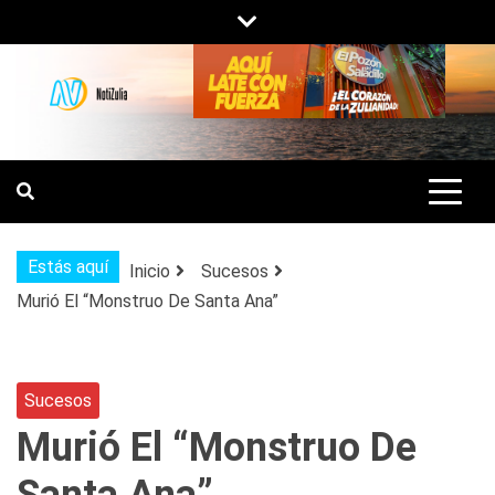
Saltar
al
contenido
NOTIZULIA
NOTICIAS DEL ZULIA, VENEZUELA Y
DE INTERÉS GENERAL.
Estás aquí
Inicio
Sucesos
Murió El “Monstruo De Santa Ana”
Sucesos
Murió El “Monstruo De
Santa Ana”