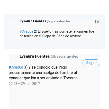
f
t
o
a
r
m
Lysaura Fuentes
@lysaurafuentes
13
h
a
c
#
Aragua
2) El sujeto tras cometer el crimen fue
i
detenido en el Cicpc de Caña de Azúcar
ó
n
y
p
Lysaura Fuentes
@lysaurafuentes
r
Seguir
i
#
Aragua
3) Y se conoció que inició
v
presuntamente una huelga de hambre al
a
conocer que iba a ser enviado a Tocoron
c
22:23 – 29 Jun 2017
i
d
a
d
d