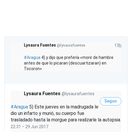
s
s
f
t
o
a
r
m
a
c
i
Lysaura Fuentes
@lysaurafuentes
13
h
ó
n
#
Aragua
4) y dijo que prefería «morir de hambre
antes de que lo picaran (descuartizaran) en
y
Tocoron»
p
r
i
v
Lysaura Fuentes
@lysaurafuentes
a
Seguir
c
#
Aragua
5) Este jueves en la madrugada le
i
dio un infarto y murió, su cuerpo fue
d
trasladado hasta la morgue para realizarle la autopsia
a
22:31 – 29 Jun 2017
d