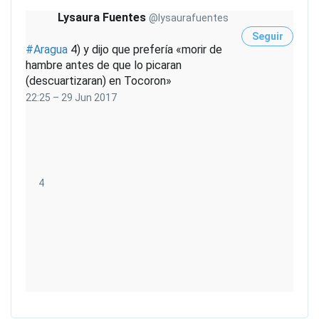
r
Lysaura Fuentes
@lysaurafuentes
i
Seguir
v
#
Aragua
4) y dijo que prefería «morir de
a
hambre antes de que lo picaran
c
(descuartizaran) en Tocoron»
i
22:25 – 29 Jun 2017
d
a
d
d
e
4
4
T
R
w
e
i
t
t
w
t
e
e
m
e
r
e
t
A
g
I
s
d
u
n