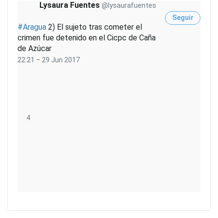
Lysaura Fuentes
@lysaurafuentes
Seguir
#
Aragua
2) El sujeto tras cometer el
crimen fue detenido en el Cicpc de Caña
de Azúcar
22:21 – 29 Jun 2017
4
4
R
e
t
w
e
m
e
e
t
g
I
s
u
n
s