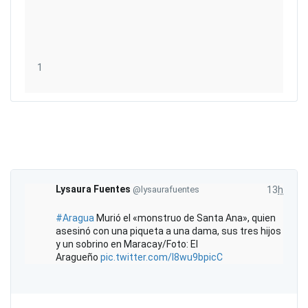
R
e
t
w
e
1
1
e
m
t
e
s
g
u
s
t
a
Lysaura Fuentes
@lysaurafuentes
13
h
#
Aragua
Murió el «monstruo de Santa Ana», quien
asesinó con una piqueta a una dama, sus tres hijos
y un sobrino en Maracay/Foto: El
Aragueño
pic.twitter.com/I8wu9bpicC