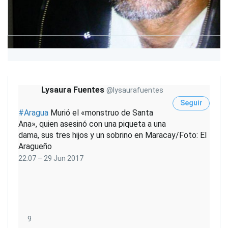
d
d
e
T
w
i
t
t
Lysaura Fuentes
@lysaurafuentes
e
r
Seguir
#
Aragua
Murió el «monstruo de Santa
A
Ana», quien asesinó con una piqueta a una
d
dama, sus tres hijos y un sobrino en Maracay/Foto: El
s
Aragueño
22:07 – 29 Jun 2017
9
9