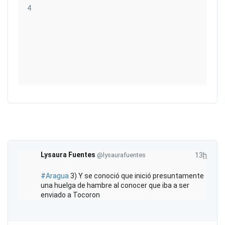
4
4
e
R
T
e
w
t
i
w
t
e
t
m
e
e
e
t
r
g
I
s
A
u
n
d
s
f
s
t
o
a
r
m
Lysaura Fuentes
@lysaurafuentes
13
h
a
c
#
Aragua
3) Y se conoció que inició presuntamente
i
una huelga de hambre al conocer que iba a ser
ó
enviado a Tocoron
n
y
p