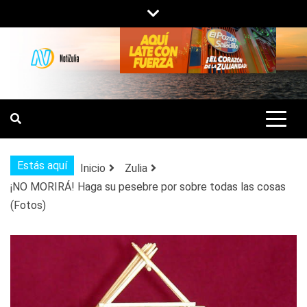
Saltar
al
contenido
NOTIZULIA
NOTICIAS DEL ZULIA, VENEZUELA Y
DE INTERÉS GENERAL.
Estás aquí
Inicio
Zulia
¡NO MORIRÁ! Haga su pesebre por sobre todas las cosas
(Fotos)