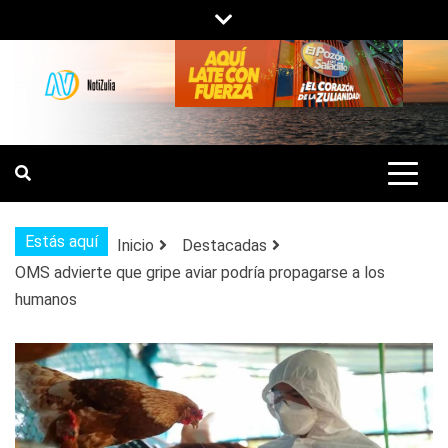
Saltar
al
contenido
NOTIZULIA
NOTICIAS DEL ZULIA, VENEZUELA Y
DE INTERÉS GENERAL.
Estás aquí
Inicio
Destacadas
OMS advierte que gripe aviar podría propagarse a los
humanos