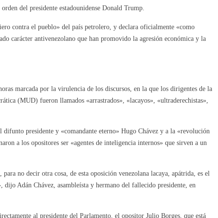
la orden del presidente estadounidense Donald Trump.
ero contra el pueblo» del país petrolero, y declara oficialmente «como
arcado carácter antivenezolano que han promovido la agresión económica y la
oras marcada por la virulencia de los discursos, en la que los dirigentes de la
rática (MUD) fueron llamados «arrastrados», «lacayos», «ultraderechistas»,
 al difunto presidente y «comandante eterno» Hugo Chávez y a la «revolución
inaron a los opositores ser «agentes de inteligencia internos» que sirven a un
para no decir otra cosa, de esta oposición venezolana lacaya, apátrida, es el
 dijo Adán Chávez, asambleísta y hermano del fallecido presidente, en
rectamente al presidente del Parlamento, el opositor Julio Borges, que está