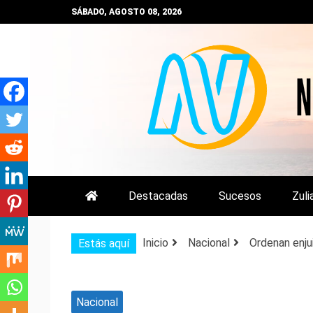
Saltar
SÁBADO, AGOSTO 08, 2026
al
contenido
NOTIZULIA
NOTICIAS DEL ZULIA, VENEZUE
Destacadas
Sucesos
Zuli
Inicio
Nacional
Ordenan enju
Estás aquí
Nacional