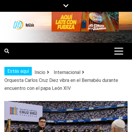
Saltar
al
contenido
NOTIZULIA
NOTICIAS DEL ZULIA, VENEZUELA Y
DE INTERÉS GENERAL.
Estás aquí
Inicio
Internacional
Orquesta Carlos Cruz Diez vibra en el Bernabéu durante
encuentro con el papa León XIV