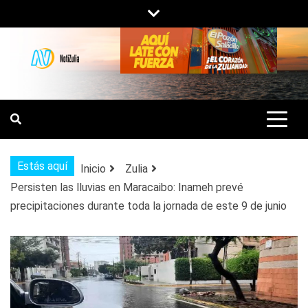
Saltar
al
contenido
NOTIZULIA
NOTICIAS DEL ZULIA, VENEZUELA Y
DE INTERÉS GENERAL.
Estás aquí
Inicio
Zulia
Persisten las lluvias en Maracaibo: Inameh prevé
precipitaciones durante toda la jornada de este 9 de junio