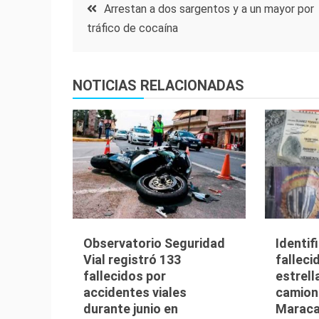
Navegación
Arrestan a dos sargentos y a un mayor por
tráfico de cocaína
de
entradas
NOTICIAS RELACIONADAS
Observatorio Seguridad
Identif
Vial registró 133
falleci
fallecidos por
estrell
accidentes viales
camion
durante junio en
Maraca