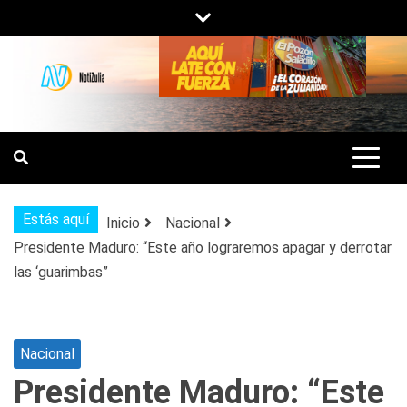
Saltar
al
contenido
NOTIZULIA
NOTICIAS DEL ZULIA, VENEZUELA Y
DE INTERÉS GENERAL.
Estás aquí
Inicio
Nacional
Presidente Maduro: “Este año lograremos apagar y derrotar
las ‘guarimbas”
Nacional
Presidente Maduro: “Este