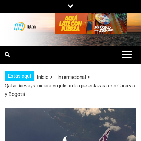
Saltar
al
contenido
NOTIZULIA
NOTICIAS DEL ZULIA, VENEZUELA Y
DE INTERÉS GENERAL.
Estás aquí
Inicio
Internacional
Qatar Airways iniciará en julio ruta que enlazará con Caracas
y Bogotá