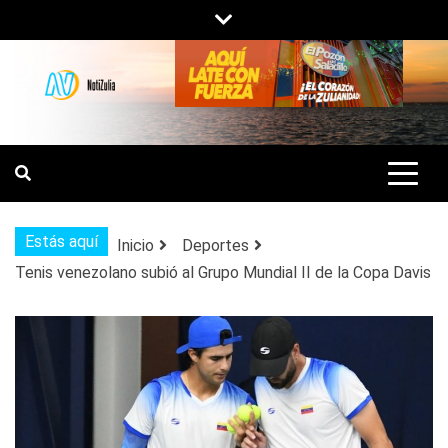
Saltar
al
contenido
NOTIZULIA
NOTICIAS DEL ZULIA, VENEZUELA Y
DE INTERÉS GENERAL.
Estás aquí
Inicio
Deportes
Tenis venezolano subió al Grupo Mundial II de la Copa Davis