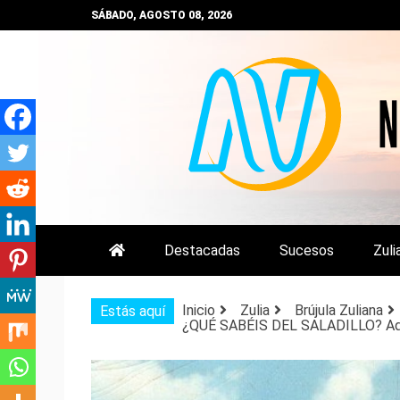
Saltar
SÁBADO, AGOSTO 08, 2026
al
contenido
NOTIZULIA
NOTICIAS DEL ZULIA, VENEZUE
Destacadas
Sucesos
Zuli
Inicio
Zulia
Brújula Zuliana
Estás aquí
¿QUÉ SABÉIS DEL SALADILLO? Aquí